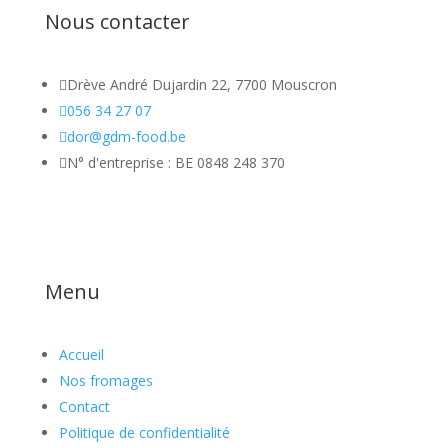
Nous contacter

Drève André Dujardin 22, 7700 Mouscron

056 34 27 07

dor@gdm-food.be

N° d'entreprise : BE 0848 248 370
Menu
Accueil
Nos fromages
Contact
Politique de confidentialité