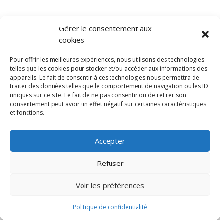
Gérer le consentement aux
cookies
Pour offrir les meilleures expériences, nous utilisons des technologies
telles que les cookies pour stocker et/ou accéder aux informations des
appareils. Le fait de consentir à ces technologies nous permettra de
traiter des données telles que le comportement de navigation ou les ID
uniques sur ce site. Le fait de ne pas consentir ou de retirer son
consentement peut avoir un effet négatif sur certaines caractéristiques
Nous connaître
et fonctions.
Fondée en 1982 par une passionnée de fromage, GDM
Accepter
Food est un véritable paradis pour les amateurs de
produits laitiers ! Située dans la charmante ville de
Refuser
Mouscron, en Belgique, notre fromagerie vous accueille
du lundi au vendredi de 09h30 à 16h00 et le samedi de
Voir les préférences
08h00 à 11h00.
Politique de confidentialité
Nous contacter