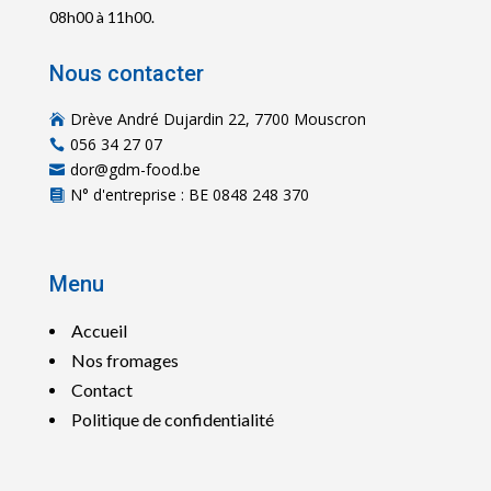
08h00 à 11h00.
Nous contacter
Drève André Dujardin 22, 7700 Mouscron

056 34 27 07

dor@gdm-food.be

N° d'entreprise : BE 0848 248 370

Menu
Accueil
Nos fromages
Contact
Politique de confidentialité