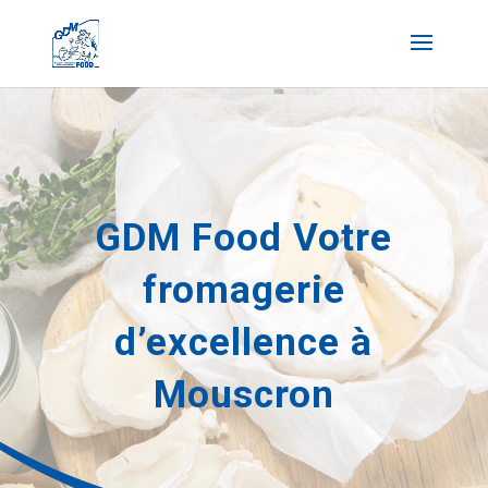
GDM Food Votre
fromagerie
d’excellence à
Mouscron