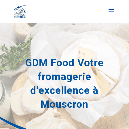
GDM Food Votre
fromagerie
d’excellence à
Mouscron