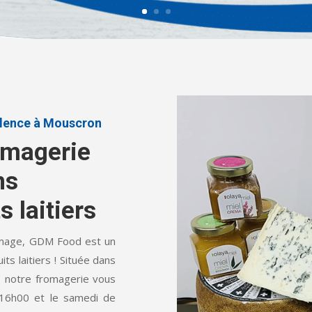
llence à Mouscron
omagerie
ns
 laitiers
omage, GDM Food est un
ts laitiers ! Située dans
, notre fromagerie vous
 16h00 et le samedi de