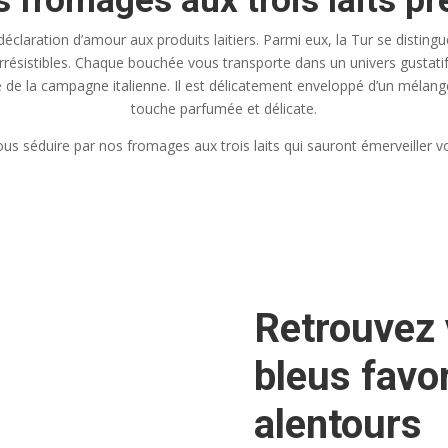
 fromages aux trois laits pr
déclaration d’amour aux produits laitiers. Parmi eux, la Tur se distin
ts irrésistibles. Chaque bouchée vous transporte dans un univers gusta
re de la campagne italienne. Il est délicatement enveloppé d’un mélang
touche parfumée et délicate.
us séduire par nos fromages aux trois laits qui sauront émerveiller vo
Retrouvez
bleus favor
alentours