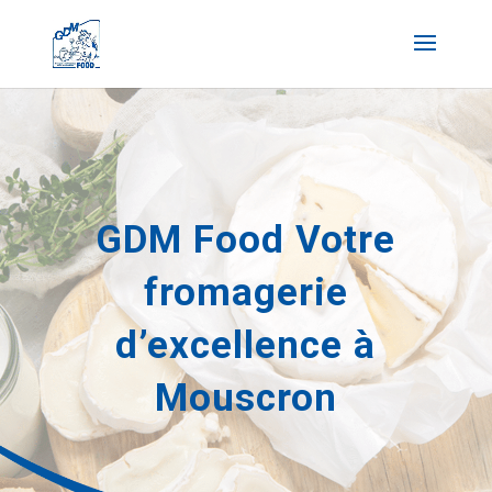
GDM Food Votre
fromagerie
d’excellence à
Mouscron