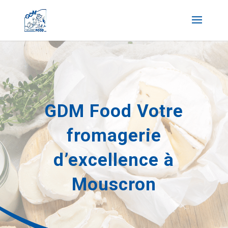
GDM Food Votre
fromagerie
d’excellence à
Mouscron