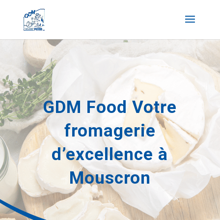
GDM Food Votre
fromagerie
d’excellence à
Mouscron