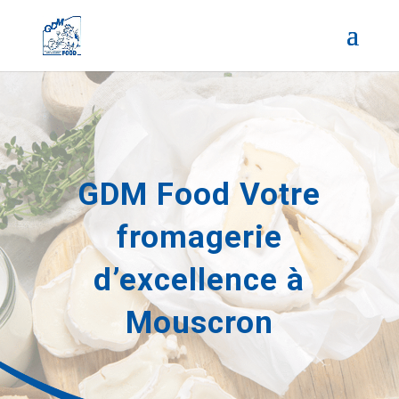
GDM Food Votre
fromagerie
d’excellence à
Mouscron