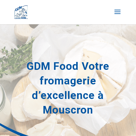
GDM Food Votre
fromagerie
d’excellence à
Mouscron