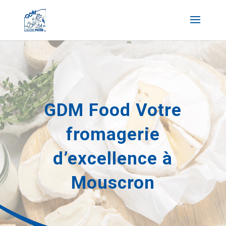
GDM Food Votre
fromagerie
d’excellence à
Mouscron