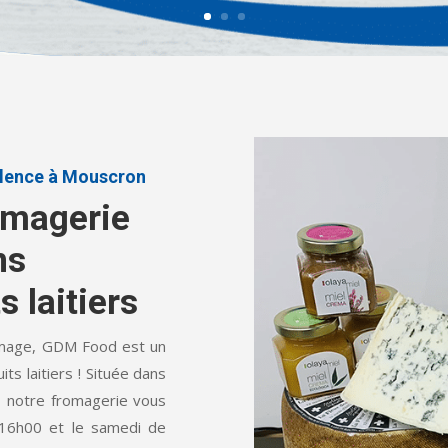
llence à Mouscron
omagerie
ns
 laitiers
omage, GDM Food est un
ts laitiers ! Située dans
, notre fromagerie vous
 16h00 et le samedi de