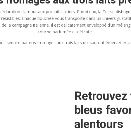
 fromages aux trois laits pr
déclaration d’amour aux produits laitiers. Parmi eux, la Tur se distin
ts irrésistibles. Chaque bouchée vous transporte dans un univers gusta
re de la campagne italienne. Il est délicatement enveloppé d’un mélang
touche parfumée et délicate.
us séduire par nos fromages aux trois laits qui sauront émerveiller vo
Retrouvez
bleus favor
alentours