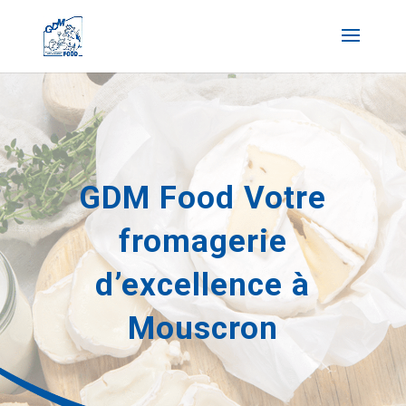
GDM Food Votre
fromagerie
d’excellence à
Mouscron