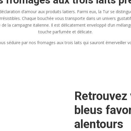
 fromages aux trois laits pr
déclaration d’amour aux produits laitiers. Parmi eux, la Tur se distin
ts irrésistibles. Chaque bouchée vous transporte dans un univers gusta
re de la campagne italienne. Il est délicatement enveloppé d’un mélang
touche parfumée et délicate.
us séduire par nos fromages aux trois laits qui sauront émerveiller vo
Retrouvez
bleus favor
alentours