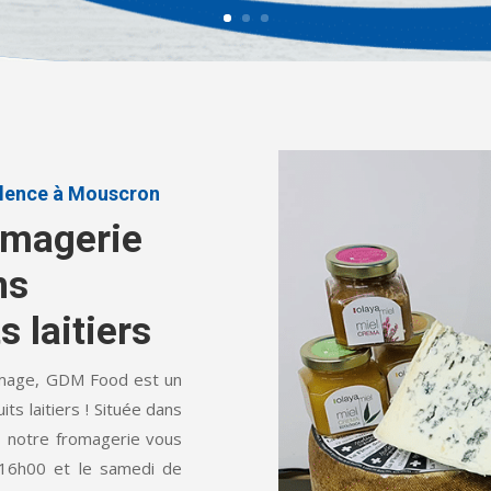
llence à Mouscron
omagerie
ns
 laitiers
omage, GDM Food est un
ts laitiers ! Située dans
, notre fromagerie vous
 16h00 et le samedi de