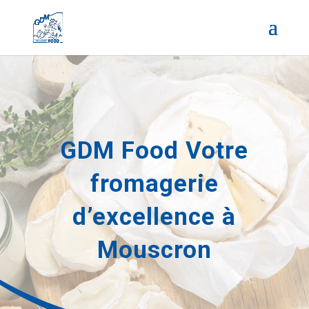
GDM Food Votre
fromagerie
d’excellence à
Mouscron