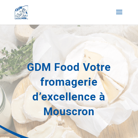
GDM Food Votre
fromagerie
d’excellence à
Mouscron