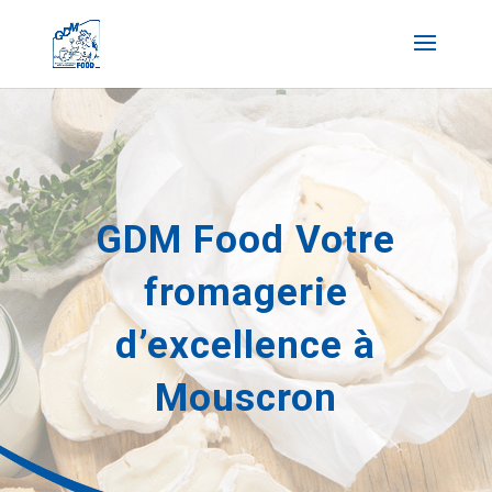
GDM Food Votre
fromagerie
d’excellence à
Mouscron