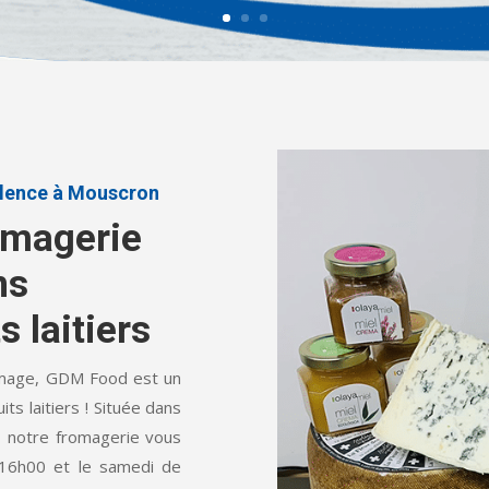
llence à Mouscron
omagerie
ns
 laitiers
omage, GDM Food est un
ts laitiers ! Située dans
, notre fromagerie vous
 16h00 et le samedi de