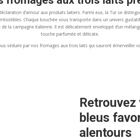
 fromages aux trois laits pr
déclaration d’amour aux produits laitiers. Parmi eux, la Tur se distin
ts irrésistibles. Chaque bouchée vous transporte dans un univers gusta
re de la campagne italienne. Il est délicatement enveloppé d’un mélang
touche parfumée et délicate.
us séduire par nos fromages aux trois laits qui sauront émerveiller vo
Retrouvez
bleus favor
alentours