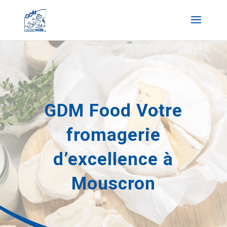
GDM Food Votre
fromagerie
d’excellence à
Mouscron