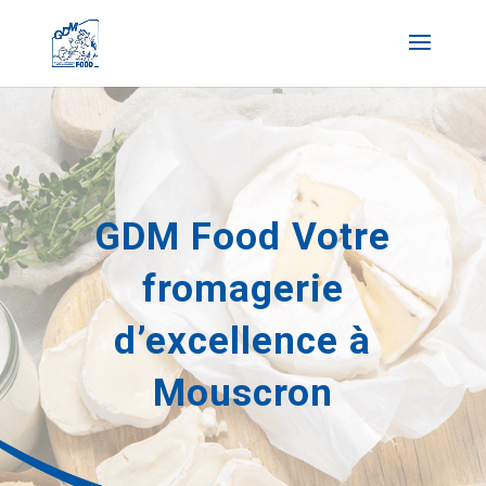
GDM Food Votre
fromagerie
d’excellence à
Mouscron